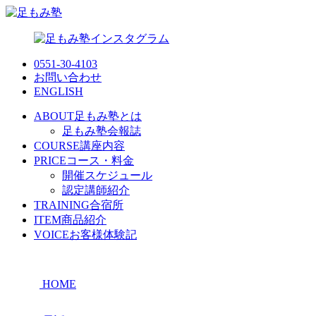
0551-30-4103
お問い合わせ
ENGLISH
ABOUT
足もみ塾とは
足もみ塾会報誌
COURSE
講座内容
PRICE
コース・料金
開催スケジュール
認定講師紹介
TRAINING
合宿所
ITEM
商品紹介
VOICE
お客様体験記
HOME