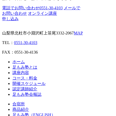
電話でお問い合わせ
0551-30-4103
メールで
お問い合わせ
オンライン講座
申し込み
山梨県北杜市小淵沢町上笹尾3332-2067
MAP
TEL：
0551-30-4103
FAX：0551-30-4136
ホーム
足もみ塾とは
講座内容
コース・料金
開催スケジュール
認定講師紹介
足もみ塾会報誌
合宿所
商品紹介
足もみ塾（ENGLISH）