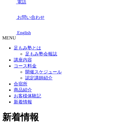
電話
お問い合わせ
English
MENU
足もみ塾とは
足もみ塾会報誌
講座内容
コース料金
開催スケジュール
認定講師紹介
合宿所
商品紹介
お客様体験記
新着情報
新着情報