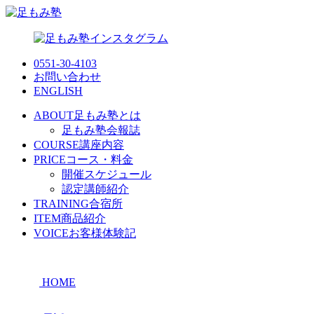
0551-30-4103
お問い合わせ
ENGLISH
ABOUT
足もみ塾とは
足もみ塾会報誌
COURSE
講座内容
PRICE
コース・料金
開催スケジュール
認定講師紹介
TRAINING
合宿所
ITEM
商品紹介
VOICE
お客様体験記
HOME