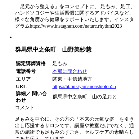
「足元から整える」をコンセプトに、 足もみ、足圧、
ハンドソロジーや生活習慣に関するアドバイスなど、
様々な角度から健康をサポートいたします。インスタ
グラムhttps://www.instagram.com/nature.rhythm2023
群馬県中之条町 山野美紗慧
認定講師資格
足もみ
電話番号
本部に問合わせ
エリア
関東・甲信越地方
URL
https://lit.link/yamanoashioto555
詳細／ 問い合
群馬県中之条町 山の足おと
わせ
コメント
足もみを中心に、その方の「本来の元氣な姿」を引き
出し応援するサロンです。講座や教室だけでなく、通
常の施術でも足もみのすごさ、セルフケアの素晴らし
さをお伝えしています。