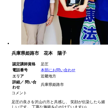
兵庫県姫路市 花本 陽子
認定講師資格
足圧
電話番号
本部にお問い合わせ
エリア
近畿地方
詳細／ 問い合
兵庫県姫路市
わせ
コメント
足圧の良さを沢山の方と共感し、 笑顔が伝染したら嬉
しいです。 丁寧な施術を心がけています(♪)