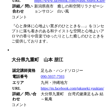
URL
https://www.facebook.com/Iyashi.Shiroi.Kaze/
詳細／ 問い
新潟県燕市 癒しの和空間リラクゼーシ
合わせ
ョンサロン 白い風
コメント
『心と身体に心地よい寛ぎのひとときを…』をコンセ
プトに落ち着きのある和テイストな空間と心地よいア
ロマの香りや音楽でゆったりとした癒しのひとときを
ご提供しております。
大分県九重町 山本 朋江
認定講師資格
足もみ・ハンドソロジー
電話番号
090-5937-7593
エリア
九州・沖縄地方
URL
https://m.facebook.com/jakuseki.yuukian/
詳細／ 問い合
大分県九重町 台湾式健康足もみ 結
わせ
～氣庵
コメント