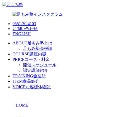
0551-30-4103
お問い合わせ
ENGLISH
ABOUT
足もみ塾とは
足もみ塾会報誌
COURSE
講座内容
PRICE
コース・料金
開催スケジュール
認定講師紹介
TRAINING
合宿所
ITEM
商品紹介
VOICE
お客様体験記
HOME