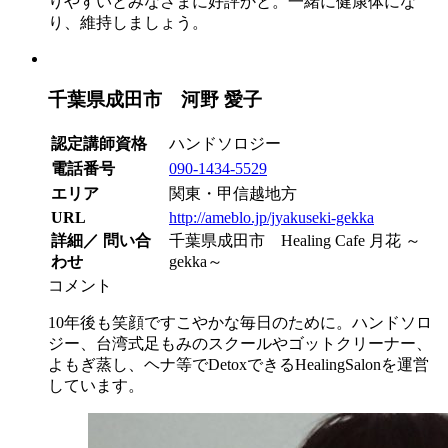
りやすいとみなさまに好評かと。一緒に健康体にな
り、維持しましょう。
千葉県成田市 河野 愛子
認定講師資格
ハンドソロジー
電話番号
090-1434-5529
エリア
関東・甲信越地方
URL
http://ameblo.jp/jyakuseki-gekka
詳細／ 問い合
千葉県成田市 Healing Cafe 月花 ～
わせ
gekka～
コメント
10年後も笑顔ですこやかな毎日のために。ハンドソロ
ジー、台湾式足もみのスクールやゴットクリーナー、
よもぎ蒸し、ヘナ等でDetoxできるHealingSalonを運営
しています。