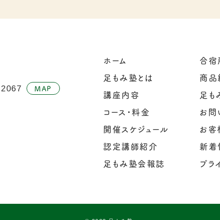
ホーム
合宿
足もみ塾とは
商品
MAP
067
講座内容
足もみ
コース・料金
お問
開催スケジュール
お客
認定講師紹介
新着
足もみ塾会報誌
プラ