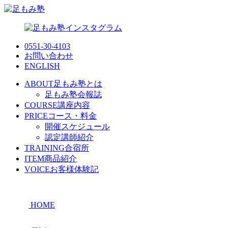
0551-30-4103
お問い合わせ
ENGLISH
ABOUT
足もみ塾とは
足もみ塾会報誌
COURSE
講座内容
PRICE
コース・料金
開催スケジュール
認定講師紹介
TRAINING
合宿所
ITEM
商品紹介
VOICE
お客様体験記
HOME