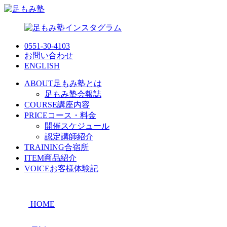
0551-30-4103
お問い合わせ
ENGLISH
ABOUT
足もみ塾とは
足もみ塾会報誌
COURSE
講座内容
PRICE
コース・料金
開催スケジュール
認定講師紹介
TRAINING
合宿所
ITEM
商品紹介
VOICE
お客様体験記
HOME