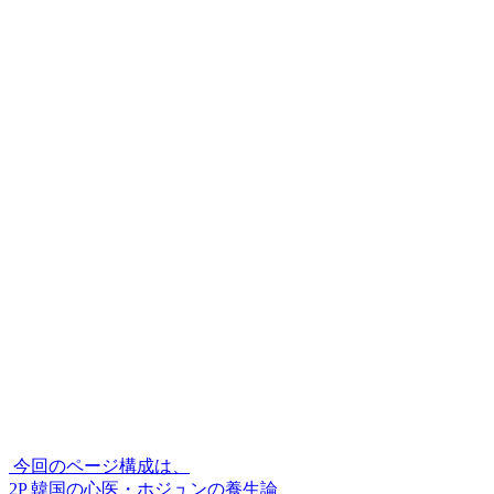
今回のページ構成は、
2P 韓国の心医・ホジュンの養生論