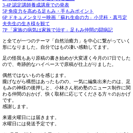
3-4P 認定講師養成講座での発表
5P 免疫力を高める足もみ・手もみポイント
6P ドキュメンタリー映画「蘇れ生命の力」小児科・真弓定
夫先生の生き様を観て
7P 「家族の病気は家族で治す」足もみ仲間の闘病記
と全てが一つのテーマ「自然治癒力」を中心に繋がっていく
形になりました。自分ではもの凄い感動してます。
足の怪我もあり原稿の書き始めが大変遅く今月の17日でした
ので、奇跡的なハイペースで原稿が仕上がりました。
偶然ではないものを感じます。
朧げながら構想はあったものの、一気に編集出来たのは、足
もみの神様の後押しと、小林さん初め塾のニュース制作に関
わる仲間のおかげ、快く取材に応じてくださる方々のおかげ
です。
感謝します。
来週火曜日には届きます。
水曜日には発送予定です。