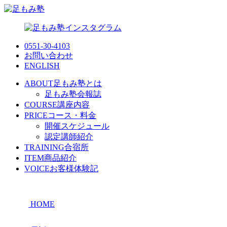
0551-30-4103
お問い合わせ
ENGLISH
ABOUT
足もみ塾とは
足もみ塾会報誌
COURSE
講座内容
PRICE
コース・料金
開催スケジュール
認定講師紹介
TRAINING
合宿所
ITEM
商品紹介
VOICE
お客様体験記
HOME